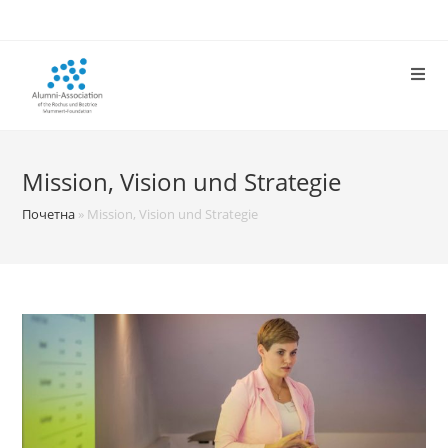
Skip
to
content
Mission, Vision und Strategie
Почетна
»
Mission, Vision und Strategie