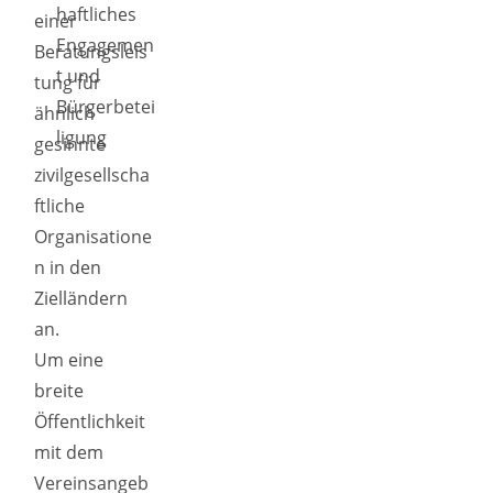
haftliches
einer
Engagemen
Beratungsleis
t und
tung für
Bürgerbetei
ähnlich
ligung
gesinnte
zivilgesellscha
ftliche
Organisatione
n in den
Zielländern
an.
Um eine
breite
Öffentlichkeit
mit dem
Vereinsangeb