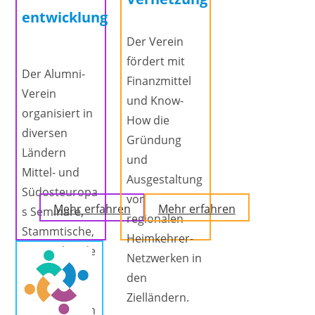
entwicklung
Der Verein
fördert mit
Der Alumni-
Finanzmittel
Verein
und Know-
organisiert in
How die
diversen
Gründung
Ländern
und
Mittel- und
Ausgestaltung
Südosteuropa
von
Mehr erfahren
Mehr erfahren
s Seminare,
regionalen
Stammtische,
Heimkehrer-
Kaminabende
Netzwerken in
und
den
Workshops
Zielländern.
mit folgenden