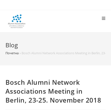
Skip
to
content
Blog
Почетна
»
Bosch Alumni Network Associations Meeting in Berlin, 23-2
Bosch Alumni Network
Associations Meeting in
Berlin, 23-25. November 2018