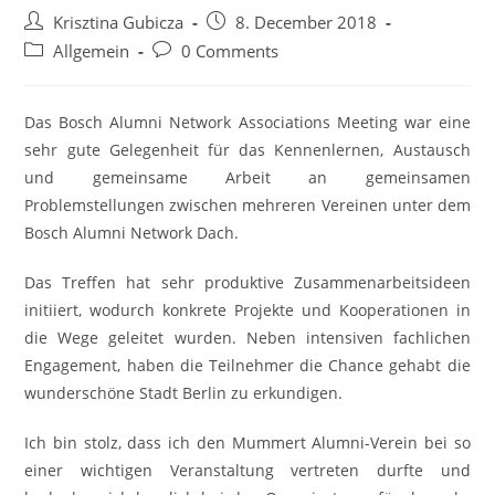
Post
Post
Krisztina Gubicza
8. December 2018
author:
published:
Post
Post
Allgemein
0 Comments
category:
comments:
Das Bosch Alumni Network Associations Meeting war eine
sehr gute Gelegenheit für das Kennenlernen, Austausch
und gemeinsame Arbeit an gemeinsamen
Problemstellungen zwischen mehreren Vereinen unter dem
Bosch Alumni Network Dach.
Das Treffen hat sehr produktive Zusammenarbeitsideen
initiiert, wodurch konkrete Projekte und Kooperationen in
die Wege geleitet wurden. Neben intensiven fachlichen
Engagement, haben die Teilnehmer die Chance gehabt die
wunderschöne Stadt Berlin zu erkundigen.
Ich bin stolz, dass ich den Mummert Alumni-Verein bei so
einer wichtigen Veranstaltung vertreten durfte und