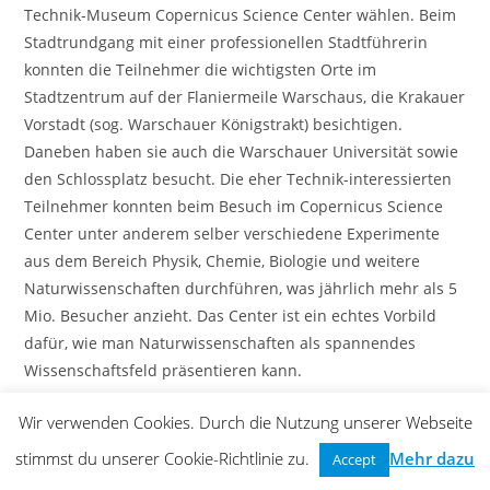
Technik-Museum Copernicus Science Center wählen. Beim
Stadtrundgang mit einer professionellen Stadtführerin
konnten die Teilnehmer die wichtigsten Orte im
Stadtzentrum auf der Flaniermeile Warschaus, die Krakauer
Vorstadt (sog. Warschauer Königstrakt) besichtigen.
Daneben haben sie auch die Warschauer Universität sowie
den Schlossplatz besucht. Die eher Technik-interessierten
Teilnehmer konnten beim Besuch im Copernicus Science
Center unter anderem selber verschiedene Experimente
aus dem Bereich Physik, Chemie, Biologie und weitere
Naturwissenschaften durchführen, was jährlich mehr als 5
Mio. Besucher anzieht. Das Center ist ein echtes Vorbild
dafür, wie man Naturwissenschaften als spannendes
Wissenschaftsfeld präsentieren kann.
Zur Zwecken der Qualitätssicherung der Veranstaltungen
Wir verwenden Cookies. Durch die Nutzung unserer Webseite
des Alumni-Verein wurden alle Teilnehmer in einer
stimmst du unserer Cookie-Richtlinie zu.
Mehr dazu
Accept
Umfrage zur Seminarbewertung befragt. Eine deutliche