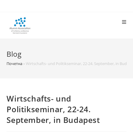
Skip
to
content
Blog
Почетна
»
Wirtschafts- und Politikseminar, 22-24. September, in Budap
Wirtschafts- und
Politikseminar, 22-24.
September, in Budapest