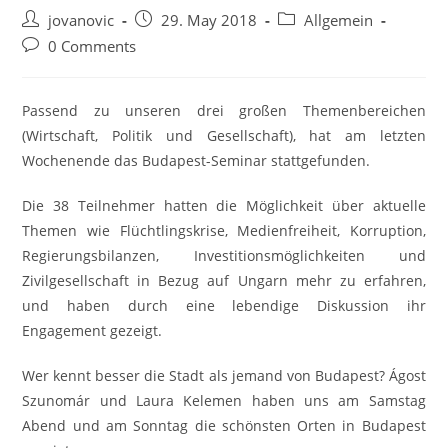
Post
Post
Post
jovanovic
29. May 2018
Allgemein
author:
published:
category:
Post
0 Comments
comments:
Passend zu unseren drei großen Themenbereichen
(Wirtschaft, Politik und Gesellschaft), hat am letzten
Wochenende das Budapest-Seminar stattgefunden.
Die 38 Teilnehmer hatten die Möglichkeit über aktuelle
Themen wie Flüchtlingskrise, Medienfreiheit, Korruption,
Regierungsbilanzen, Investitionsmöglichkeiten und
Zivilgesellschaft in Bezug auf Ungarn mehr zu erfahren,
und haben durch eine lebendige Diskussion ihr
Engagement gezeigt.
Wer kennt besser die Stadt als jemand von Budapest? Ágost
Szunomár und Laura Kelemen haben uns am Samstag
Abend und am Sonntag die schönsten Orten in Budapest